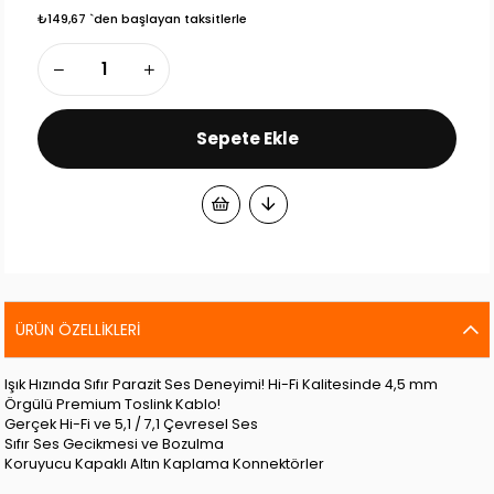
₺149,67
`den başlayan taksitlerle
ÜRÜN ÖZELLIKLERI
Işık Hızında Sıfır Parazit Ses Deneyimi! Hi-Fi Kalitesinde 4,5 mm
Örgülü Premium Toslink Kablo!
Gerçek Hi-Fi ve 5,1 / 7,1 Çevresel Ses
Sıfır Ses Gecikmesi ve Bozulma
Koruyucu Kapaklı Altın Kaplama Konnektörler