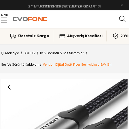
×
TAKSIT İMKANLARI, ALIŞVERIŞ KREDILERI
MENU
Ücretsiz Kargo
Alışveriş Kredileri
2 Yı
Anasayfa
Akıllı Ev
Tv & Görüntü & Ses Sistemleri
Ses Ve Görüntü Kabloları
Vention Dijital Optik Fiber Ses Kablosu BAV Gri