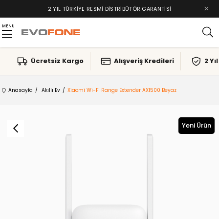
×
2 YIL TÜRKIYE RESMI DISTRIBÜTÖR GARANTISI
MENU
Ücretsiz Kargo
Alışveriş Kredileri
2 Yı
Anasayfa
Akıllı Ev
Xiaomi Wi-Fi Range Extender AX1500 Beyaz
Yeni Ürün