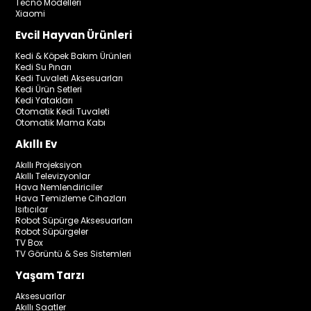
Tecno Modelleri
Xiaomi
Evcil Hayvan Ürünleri
Kedi & Köpek Bakım Ürünleri
Kedi Su Pınarı
Kedi Tuvaleti Aksesuarları
Kedi Ürün Setleri
Kedi Yatakları
Otomatik Kedi Tuvaleti
Otomatik Mama Kabı
Akıllı Ev
Akıllı Projeksiyon
Akıllı Televizyonlar
Hava Nemlendiriciler
Hava Temizleme Cihazları
Isıtıcılar
Robot Süpürge Aksesuarları
Robot Süpürgeler
TV Box
TV Görüntü & Ses Sistemleri
Yaşam Tarzı
Aksesuarlar
Akıllı Saatler