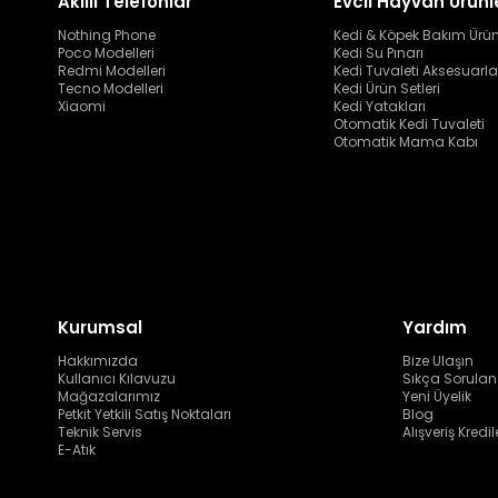
Akıllı Telefonlar
Evcil Hayvan Ürünl
Nothing Phone
Kedi & Köpek Bakım Ürün
Poco Modelleri
Kedi Su Pınarı
Redmi Modelleri
Kedi Tuvaleti Aksesuarla
Tecno Modelleri
Kedi Ürün Setleri
Xiaomi
Kedi Yatakları
Otomatik Kedi Tuvaleti
Otomatik Mama Kabı
Kurumsal
Yardım
Hakkımızda
Bize Ulaşın
Kullanıcı Kılavuzu
Sıkça Sorulan
Mağazalarımız
Yeni Üyelik
Petkit Yetkili Satış Noktaları
Blog
Teknik Servis
Alışveriş Kredil
E-Atık