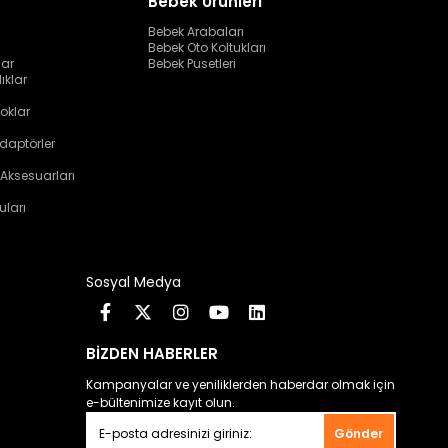
Bebek Ürünleri
Bebek Arabaları
Bebek Oto Koltukları
lar
Bebek Pusetleri
ıklar
oklar
daptörler
 Aksesuarları
uları
Sosyal Medya
BİZDEN HABERLER
Kampanyalar ve yeniliklerden haberdar olmak için
e-bültenimize kayıt olun.
Gönder