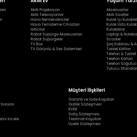
eri
Akıllı Ev
Yaşam Tarzı
leri
Akıllı Projeksiyon
Aksesuarlar
Akıllı Televizyonlar
Akıllı Saatler
rı
Hava Nemlendiriciler
Kulak İçi Kulaklık
Hava Temizleme Cihazları
Kulak Üstü Kulakl
Isıtıcılar
Kulaklıklar
Robot Süpürge Aksesuarları
Laptop & Notebo
Robot Süpürgeler
Scooter
TV Box
Şarj Kablosu & A
TV Görüntü & Ses Sistemleri
Tablet Kılıfları
Telefon & Tablet
Telefon Kılıfları
Telefon Soğutuc
Tutucu Standlar
Müşteri İlişkileri
Garanti ve İade Koşulları
 Sorular
Gizlilik Sözleşmesi
KVKK
Satış Sözleşmesi
erini İncele
Teslimat Koşulları
Üyelik Sözleşmesi