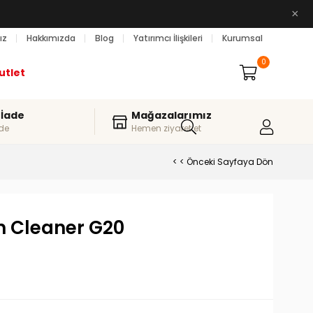
×
ız
Hakkımızda
Blog
Yatırımcı İlişkileri
Kurumsal
0
utlet
 İade
Mağazalarımız
de
Hemen ziyaret et
< < Önceki Sayfaya Dön
 Cleaner G20