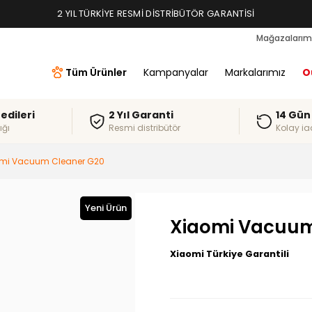
2 YIL TÜRKIYE RESMI DISTRIBÜTÖR GARANTISI
Mağazalarım
Tüm Ürünler
Kampanyalar
Markalarımız
O
redileri
2 Yıl Garanti
14 Gün
ığı
Resmi distribütör
Kolay ia
mi Vacuum Cleaner G20
Yeni Ürün
Xiaomi Vacuum
Xiaomi Türkiye Garantili