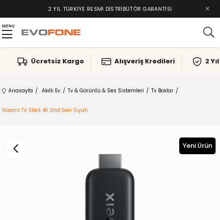
×
2 YIL TÜRKIYE RESMI DISTRIBÜTÖR GARANTISI
MENU
Ücretsiz Kargo
Alışveriş Kredileri
2 Yı
Anasayfa
Akıllı Ev
Tv & Görüntü & Ses Sistemleri
Tv Boxlar
Xiaomi TV Stick 4K 2nd Gen Siyah
Yeni Ürün