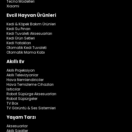
Tecno Modelleri
Xiaomi
Evcil Hayvan Ürünleri
Kedi & Köpek Bakım Ürünleri
Kedi Su Pınarı
Kedi Tuvaleti Aksesuarları
Kedi Ürün Setleri
Kedi Yatakları
Otomatik Kedi Tuvaleti
Otomatik Mama Kabı
Akıllı Ev
Akıllı Projeksiyon
Akıllı Televizyonlar
Hava Nemlendiriciler
Hava Temizleme Cihazları
Isıtıcılar
Robot Süpürge Aksesuarları
Robot Süpürgeler
TV Box
TV Görüntü & Ses Sistemleri
Yaşam Tarzı
Aksesuarlar
Akıllı Saatler