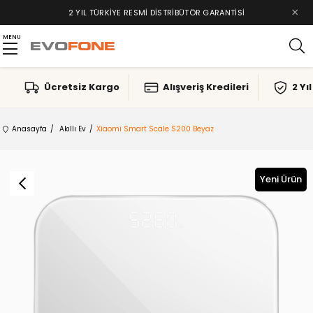
×
2 YIL TÜRKIYE RESMI DISTRIBÜTÖR GARANTISI
MENU
Ücretsiz Kargo
Alışveriş Kredileri
2 Yı
Anasayfa
Akıllı Ev
Xiaomi Smart Scale S200 Beyaz
Yeni Ürün