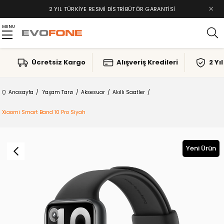
×
2 YIL TÜRKIYE RESMI DISTRIBÜTÖR GARANTISI
MENU
Ücretsiz Kargo
Alışveriş Kredileri
2 Yı
Anasayfa
Yaşam Tarzı
Aksesuar
Akıllı Saatler
Xiaomi Smart Band 10 Pro Siyah
Yeni Ürün