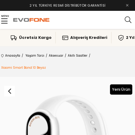
×
2 YIL TÜRKIYE RESMI DISTRIBÜTÖR GARANTISI
MENU
Ücretsiz Kargo
Alışveriş Kredileri
2 Yı
Anasayfa
Yaşam Tarzı
Aksesuar
Akıllı Saatler
Xiaomi Smart Band 10 Beyaz
Yeni Ürün