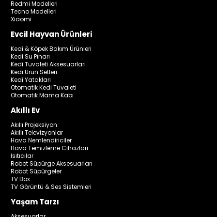
Redmi Modelleri
Tecno Modelleri
Xiaomi
Evcil Hayvan Ürünleri
Kedi & Köpek Bakım Ürünleri
Kedi Su Pınarı
Kedi Tuvaleti Aksesuarları
Kedi Ürün Setleri
Kedi Yatakları
Otomatik Kedi Tuvaleti
Otomatik Mama Kabı
Akıllı Ev
Akıllı Projeksiyon
Akıllı Televizyonlar
Hava Nemlendiriciler
Hava Temizleme Cihazları
Isıtıcılar
Robot Süpürge Aksesuarları
Robot Süpürgeler
TV Box
TV Görüntü & Ses Sistemleri
Yaşam Tarzı
Aksesuarlar