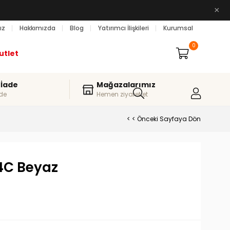
×
ız
Hakkımızda
Blog
Yatırımcı İlişkileri
Kurumsal
0
utlet
 İade
Mağazalarımız
de
Hemen ziyaret et
< < Önceki Sayfaya Dön
4C Beyaz