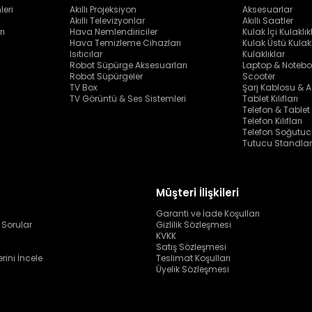
leri
Akıllı Projeksiyon
Aksesuarlar
Akıllı Televizyonlar
Akıllı Saatler
rı
Hava Nemlendiriciler
Kulak İçi Kulaklık
Hava Temizleme Cihazları
Kulak Üstü Kulakl
Isıtıcılar
Kulaklıklar
Robot Süpürge Aksesuarları
Laptop & Notebo
Robot Süpürgeler
Scooter
TV Box
Şarj Kablosu & A
TV Görüntü & Ses Sistemleri
Tablet Kılıfları
Telefon & Tablet
Telefon Kılıfları
Telefon Soğutuc
Tutucu Standlar
Müşteri İlişkileri
Garanti ve İade Koşulları
 Sorular
Gizlilik Sözleşmesi
KVKK
Satış Sözleşmesi
erini İncele
Teslimat Koşulları
Üyelik Sözleşmesi