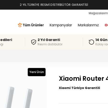
2 YIL TÜRKIYE RESMI DISTRIBÜTÖR GARANTISI
Mağazalarım
Tüm Ürünler
Kampanyalar
Markalarımız
O
redileri
2 Yıl Garanti
14 Gün
ığı
Resmi distribütör
Kolay ia
Yeni Ürün
Xiaomi Router 
Xiaomi Türkiye Garantili