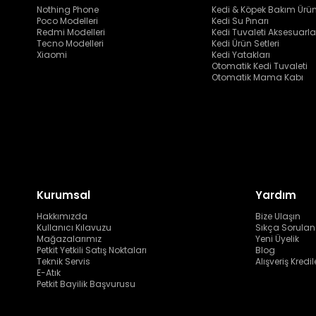
Nothing Phone
Kedi & Köpek Bakım Ürün
Poco Modelleri
Kedi Su Pınarı
Redmi Modelleri
Kedi Tuvaleti Aksesuarla
Tecno Modelleri
Kedi Ürün Setleri
Xiaomi
Kedi Yatakları
Otomatik Kedi Tuvaleti
Otomatik Mama Kabı
Kurumsal
Yardım
Hakkımızda
Bize Ulaşın
Kullanıcı Kılavuzu
Sıkça Sorulan
Mağazalarımız
Yeni Üyelik
Petkit Yetkili Satış Noktaları
Blog
Teknik Servis
Alışveriş Kredil
E-Atık
Petkit Bayilik Başvurusu