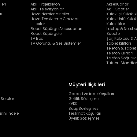
leri
Akıllı Projeksiyon
Aksesuarlar
Akıllı Televizyonlar
Akıllı Saatler
rı
Hava Nemlendiriciler
Kulak İçi Kulaklık
Hava Temizleme Cihazları
Kulak Üstü Kulakl
Isıtıcılar
Kulaklıklar
Robot Süpürge Aksesuarları
Laptop & Notebo
Robot Süpürgeler
Scooter
TV Box
Şarj Kablosu & A
TV Görüntü & Ses Sistemleri
Tablet Kılıfları
Telefon & Tablet
Telefon Kılıfları
Telefon Soğutuc
Tutucu Standlar
Müşteri İlişkileri
Garanti ve İade Koşulları
 Sorular
Gizlilik Sözleşmesi
KVKK
Satış Sözleşmesi
erini İncele
Teslimat Koşulları
Üyelik Sözleşmesi