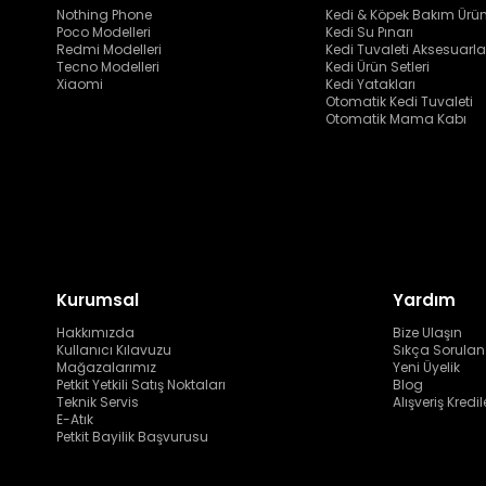
Nothing Phone
Kedi & Köpek Bakım Ürün
Poco Modelleri
Kedi Su Pınarı
Redmi Modelleri
Kedi Tuvaleti Aksesuarla
Tecno Modelleri
Kedi Ürün Setleri
Xiaomi
Kedi Yatakları
Otomatik Kedi Tuvaleti
Otomatik Mama Kabı
Kurumsal
Yardım
Hakkımızda
Bize Ulaşın
Kullanıcı Kılavuzu
Sıkça Sorulan
Mağazalarımız
Yeni Üyelik
Petkit Yetkili Satış Noktaları
Blog
Teknik Servis
Alışveriş Kredil
E-Atık
Petkit Bayilik Başvurusu