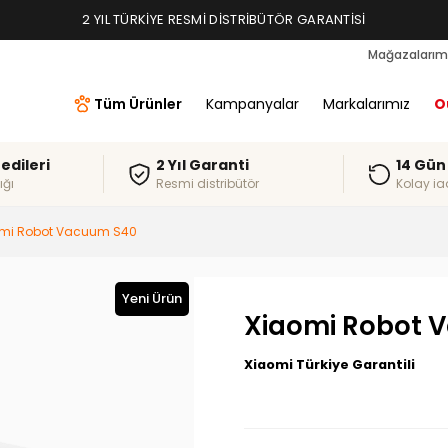
2 YIL TÜRKIYE RESMI DISTRIBÜTÖR GARANTISI
Mağazalarım
Tüm Ürünler
Kampanyalar
Markalarımız
O
redileri
2 Yıl Garanti
14 Gün
ığı
Resmi distribütör
Kolay ia
mi Robot Vacuum S40
Yeni Ürün
Xiaomi Robot 
Xiaomi Türkiye Garantili