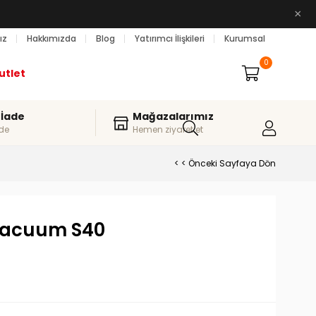
×
ız
Hakkımızda
Blog
Yatırımcı İlişkileri
Kurumsal
0
utlet
 İade
Mağazalarımız
de
Hemen ziyaret et
< < Önceki Sayfaya Dön
Vacuum S40