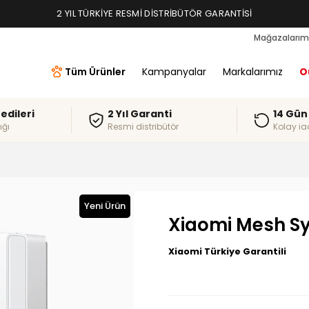
2 YIL TÜRKIYE RESMI DISTRIBÜTÖR GARANTISI
Mağazalarım
Tüm Ürünler
Kampanyalar
Markalarımız
O
redileri
2 Yıl Garanti
14 Gün
ığı
Resmi distribütör
Kolay ia
Yeni Ürün
Xiaomi Mesh S
Xiaomi Türkiye Garantili