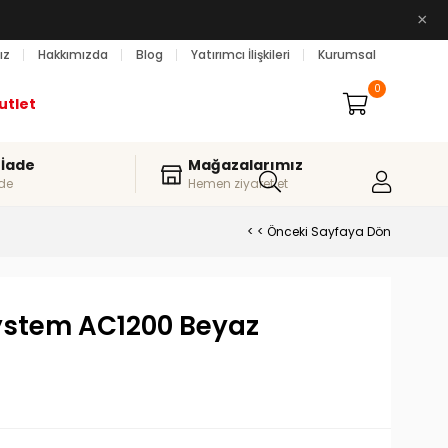
×
ız
Hakkımızda
Blog
Yatırımcı İlişkileri
Kurumsal
0
utlet
 İade
Mağazalarımız
de
Hemen ziyaret et
< < Önceki Sayfaya Dön
ystem AC1200 Beyaz