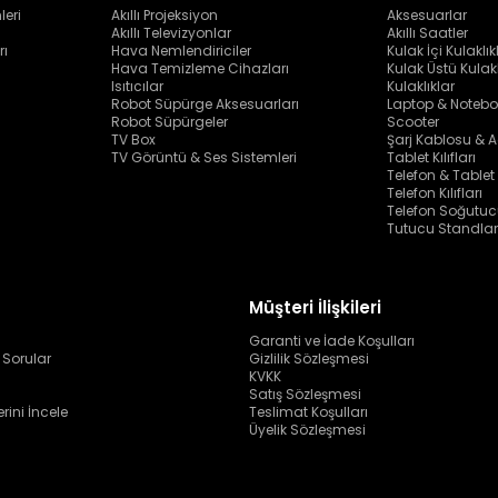
leri
Akıllı Projeksiyon
Aksesuarlar
Akıllı Televizyonlar
Akıllı Saatler
rı
Hava Nemlendiriciler
Kulak İçi Kulaklık
Hava Temizleme Cihazları
Kulak Üstü Kulakl
Isıtıcılar
Kulaklıklar
Robot Süpürge Aksesuarları
Laptop & Notebo
Robot Süpürgeler
Scooter
TV Box
Şarj Kablosu & A
TV Görüntü & Ses Sistemleri
Tablet Kılıfları
Telefon & Tablet
Telefon Kılıfları
Telefon Soğutuc
Tutucu Standlar
Müşteri İlişkileri
Garanti ve İade Koşulları
 Sorular
Gizlilik Sözleşmesi
KVKK
Satış Sözleşmesi
erini İncele
Teslimat Koşulları
Üyelik Sözleşmesi