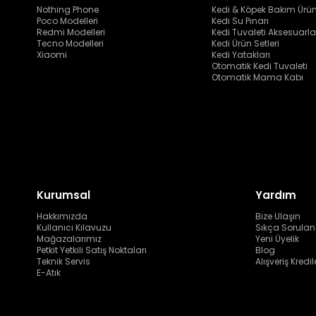
Nothing Phone
Kedi & Köpek Bakım Ürün
Poco Modelleri
Kedi Su Pınarı
Redmi Modelleri
Kedi Tuvaleti Aksesuarla
Tecno Modelleri
Kedi Ürün Setleri
Xiaomi
Kedi Yatakları
Otomatik Kedi Tuvaleti
Otomatik Mama Kabı
Kurumsal
Yardım
Hakkımızda
Bize Ulaşın
Kullanıcı Kılavuzu
Sıkça Sorulan
Mağazalarımız
Yeni Üyelik
Petkit Yetkili Satış Noktaları
Blog
Teknik Servis
Alışveriş Kredil
E-Atık