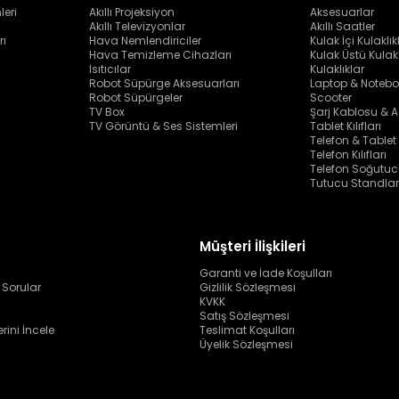
leri
Akıllı Projeksiyon
Aksesuarlar
Akıllı Televizyonlar
Akıllı Saatler
rı
Hava Nemlendiriciler
Kulak İçi Kulaklık
Hava Temizleme Cihazları
Kulak Üstü Kulakl
Isıtıcılar
Kulaklıklar
Robot Süpürge Aksesuarları
Laptop & Notebo
Robot Süpürgeler
Scooter
TV Box
Şarj Kablosu & A
TV Görüntü & Ses Sistemleri
Tablet Kılıfları
Telefon & Tablet
Telefon Kılıfları
Telefon Soğutuc
Tutucu Standlar
Müşteri İlişkileri
Garanti ve İade Koşulları
 Sorular
Gizlilik Sözleşmesi
KVKK
Satış Sözleşmesi
erini İncele
Teslimat Koşulları
Üyelik Sözleşmesi