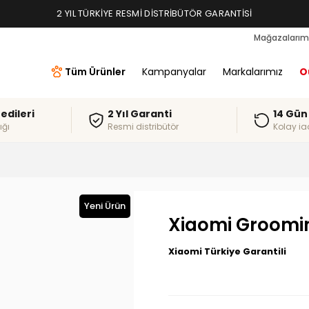
2 YIL TÜRKIYE RESMI DISTRIBÜTÖR GARANTISI
Mağazalarım
Tüm Ürünler
Kampanyalar
Markalarımız
O
redileri
2 Yıl Garanti
14 Gün
ığı
Resmi distribütör
Kolay ia
Yeni Ürün
Xiaomi Groomin
Xiaomi Türkiye Garantili