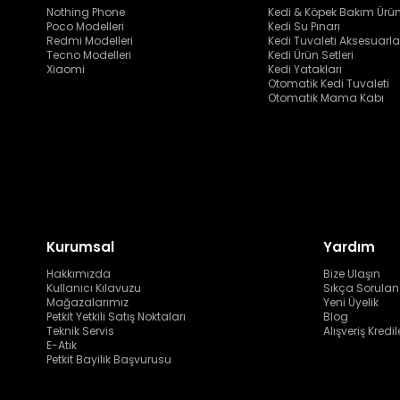
Nothing Phone
Kedi & Köpek Bakım Ürün
Poco Modelleri
Kedi Su Pınarı
Redmi Modelleri
Kedi Tuvaleti Aksesuarla
Tecno Modelleri
Kedi Ürün Setleri
Xiaomi
Kedi Yatakları
Otomatik Kedi Tuvaleti
Otomatik Mama Kabı
Kurumsal
Yardım
Hakkımızda
Bize Ulaşın
Kullanıcı Kılavuzu
Sıkça Sorulan
Mağazalarımız
Yeni Üyelik
Petkit Yetkili Satış Noktaları
Blog
Teknik Servis
Alışveriş Kredil
E-Atık
Petkit Bayilik Başvurusu