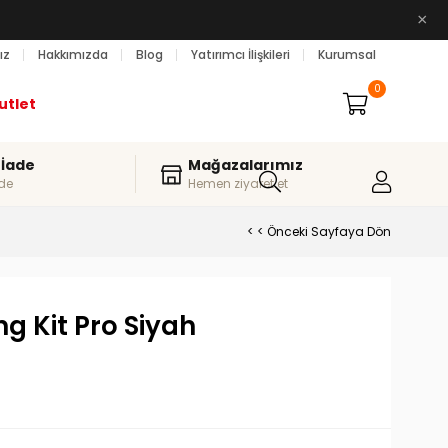
×
ız
Hakkımızda
Blog
Yatırımcı İlişkileri
Kurumsal
0
utlet
 İade
Mağazalarımız
de
Hemen ziyaret et
< < Önceki Sayfaya Dön
g Kit Pro Siyah