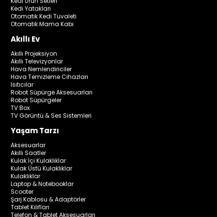
Kedi Ürün Setleri
Kedi Yatakları
Otomatik Kedi Tuvaleti
Otomatik Mama Kabı
Akıllı Ev
Akıllı Projeksiyon
Akıllı Televizyonlar
Hava Nemlendiriciler
Hava Temizleme Cihazları
Isıtıcılar
Robot Süpürge Aksesuarları
Robot Süpürgeler
TV Box
TV Görüntü & Ses Sistemleri
Yaşam Tarzı
Aksesuarlar
Akıllı Saatler
Kulak İçi Kulaklıklar
Kulak Üstü Kulaklıklar
Kulaklıklar
Laptop & Notebooklar
Scooter
Şarj Kablosu & Adaptörler
Tablet Kılıfları
Telefon & Tablet Aksesuarları