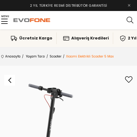
×
TAKSIT İMKANLARI, ALIŞVERIŞ KREDILERI
MENU
Ücretsiz Kargo
Alışveriş Kredileri
2 Yı
Anasayfa
Yaşam Tarzı
Scooter
Xiaomi Elektrikli Scooter 5 Max