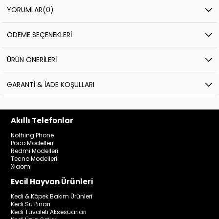
YORUMLAR
(0)
ÖDEME SEÇENEKLERI
ÜRÜN ÖNERILERI
GARANTI & İADE KOŞULLARI
Akıllı Telefonlar
Nothing Phone
Poco Modelleri
Redmi Modelleri
Tecno Modelleri
Xiaomi
Evcil Hayvan Ürünleri
Kedi & Köpek Bakım Ürünleri
Kedi Su Pınarı
Kedi Tuvaleti Aksesuarları