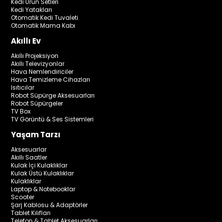
Kedi Ürün Setleri
Kedi Yatakları
Otomatik Kedi Tuvaleti
Otomatik Mama Kabı
Akıllı Ev
Akıllı Projeksiyon
Akıllı Televizyonlar
Hava Nemlendiriciler
Hava Temizleme Cihazları
Isıtıcılar
Robot Süpürge Aksesuarları
Robot Süpürgeler
TV Box
TV Görüntü & Ses Sistemleri
Yaşam Tarzı
Aksesuarlar
Akıllı Saatler
Kulak İçi Kulaklıklar
Kulak Üstü Kulaklıklar
Kulaklıklar
Laptop & Notebooklar
Scooter
Şarj Kablosu & Adaptörler
Tablet Kılıfları
Telefon & Tablet Aksesuarları