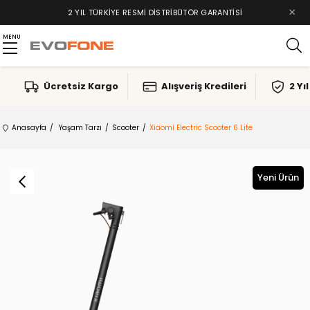
×
2 YIL TÜRKIYE RESMI DISTRIBÜTÖR GARANTISI
MENU
Ücretsiz Kargo
Alışveriş Kredileri
2 Yı
Anasayfa
Yaşam Tarzı
Scooter
Xiaomi Electric Scooter 6 Lite
Yeni Ürün