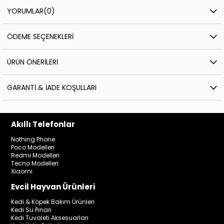
YORUMLAR
(0)
ÖDEME SEÇENEKLERI
ÜRÜN ÖNERILERI
GARANTI & İADE KOŞULLARI
Akıllı Telefonlar
Nothing Phone
Poco Modelleri
Redmi Modelleri
Tecno Modelleri
Xiaomi
Evcil Hayvan Ürünleri
Kedi & Köpek Bakım Ürünleri
Kedi Su Pınarı
Kedi Tuvaleti Aksesuarları