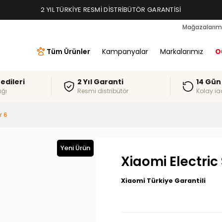
2 YIL TÜRKIYE RESMI DISTRIBÜTÖR GARANTISI
Mağazalarım
Tüm Ürünler
Kampanyalar
Markalarımız
O
redileri
2 Yıl Garanti
14 Gün
ığı
Resmi distribütör
Kolay ia
r 6
Yeni Ürün
Xiaomi Electric
Xiaomi Türkiye Garantili