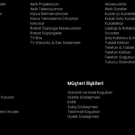
leri
Akıllı Projeksiyon
Aksesuarlar
Akıllı Televizyonlar
Akıllı Saatler
rı
Hava Nemlendiriciler
Kulak İçi Kulaklık
Hava Temizleme Cihazları
Kulak Üstü Kulakl
Isıtıcılar
Kulaklıklar
Robot Süpürge Aksesuarları
Laptop & Notebo
Robot Süpürgeler
Scooter
TV Box
Şarj Kablosu & A
TV Görüntü & Ses Sistemleri
Tablet Kılıfları
Telefon & Tablet
Telefon Kılıfları
Telefon Soğutuc
Tutucu Standlar
Müşteri İlişkileri
Garanti ve İade Koşulları
 Sorular
Gizlilik Sözleşmesi
KVKK
Satış Sözleşmesi
erini İncele
Teslimat Koşulları
Üyelik Sözleşmesi