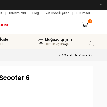
×
ız
Hakkımızda
Blog
Yatırımcı İlişkileri
Kurumsal
0
utlet
 İade
Mağazalarımız
de
Hemen ziyaret et
< < Önceki Sayfaya Dön
 Scooter 6