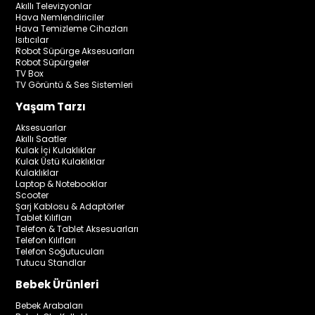
Akıllı Televizyonlar
Hava Nemlendiriciler
Hava Temizleme Cihazları
Isıtıcılar
Robot Süpürge Aksesuarları
Robot Süpürgeler
TV Box
TV Görüntü & Ses Sistemleri
Yaşam Tarzı
Aksesuarlar
Akıllı Saatler
Kulak İçi Kulaklıklar
Kulak Üstü Kulaklıklar
Kulaklıklar
Laptop & Notebooklar
Scooter
Şarj Kablosu & Adaptörler
Tablet Kılıfları
Telefon & Tablet Aksesuarları
Telefon Kılıfları
Telefon Soğutucuları
Tutucu Standlar
Bebek Ürünleri
Bebek Arabaları