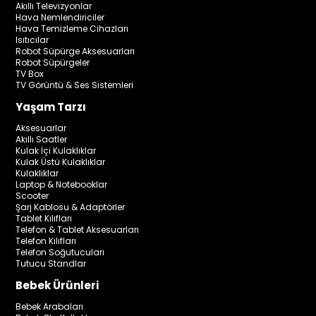
Akıllı Televizyonlar
Hava Nemlendiriciler
Hava Temizleme Cihazları
Isıtıcılar
Robot Süpürge Aksesuarları
Robot Süpürgeler
TV Box
TV Görüntü & Ses Sistemleri
Yaşam Tarzı
Aksesuarlar
Akıllı Saatler
Kulak İçi Kulaklıklar
Kulak Üstü Kulaklıklar
Kulaklıklar
Laptop & Notebooklar
Scooter
Şarj Kablosu & Adaptörler
Tablet Kılıfları
Telefon & Tablet Aksesuarları
Telefon Kılıfları
Telefon Soğutucuları
Tutucu Standlar
Bebek Ürünleri
Bebek Arabaları