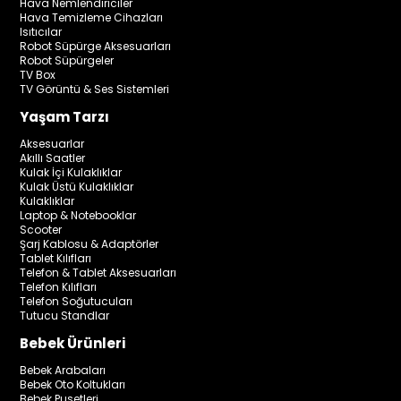
Hava Nemlendiriciler
Hava Temizleme Cihazları
Isıtıcılar
Robot Süpürge Aksesuarları
Robot Süpürgeler
TV Box
TV Görüntü & Ses Sistemleri
Yaşam Tarzı
Aksesuarlar
Akıllı Saatler
Kulak İçi Kulaklıklar
Kulak Üstü Kulaklıklar
Kulaklıklar
Laptop & Notebooklar
Scooter
Şarj Kablosu & Adaptörler
Tablet Kılıfları
Telefon & Tablet Aksesuarları
Telefon Kılıfları
Telefon Soğutucuları
Tutucu Standlar
Bebek Ürünleri
Bebek Arabaları
Bebek Oto Koltukları
Bebek Pusetleri