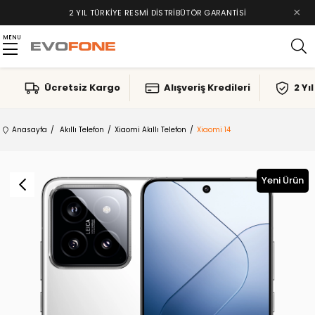
×
2 YIL TÜRKIYE RESMI DISTRIBÜTÖR GARANTISI
MENU
Ücretsiz Kargo
Alışveriş Kredileri
2 Yı
Anasayfa
Akıllı Telefon
Xiaomi Akıllı Telefon
Xiaomi 14
Yeni Ürün