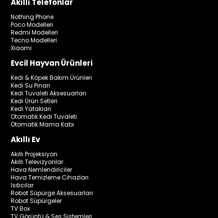
Akıllı Telefonlar
Nothing Phone
Poco Modelleri
Redmi Modelleri
Tecno Modelleri
Xiaomi
Evcil Hayvan Ürünleri
Kedi & Köpek Bakım Ürünleri
Kedi Su Pınarı
Kedi Tuvaleti Aksesuarları
Kedi Ürün Setleri
Kedi Yatakları
Otomatik Kedi Tuvaleti
Otomatik Mama Kabı
Akıllı Ev
Akıllı Projeksiyon
Akıllı Televizyonlar
Hava Nemlendiriciler
Hava Temizleme Cihazları
Isıtıcılar
Robot Süpürge Aksesuarları
Robot Süpürgeler
TV Box
TV Görüntü & Ses Sistemleri