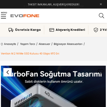
×
PETKIT PAKET ÜRÜNLERINDE VADE FARKSIZ 5 TAKSIT
TAKSIT İMKANLARI, ALIŞVERIŞ KREDILERI
MENU
Ücretsiz Kargo
Alışveriş Kredileri
2 Yı
Anasayfa
Yaşam Tarzı
Aksesuar
Bilgisayar Aksesuarları
Vention M.2 NVMe SSD Kutusu 40 Gbps KPZ Gri