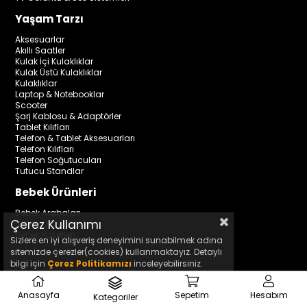
Yaşam Tarzı
Aksesuarlar
Akıllı Saatler
Kulak İçi Kulaklıklar
Kulak Üstü Kulaklıklar
Kulaklıklar
Laptop & Notebooklar
Scooter
Şarj Kablosu & Adaptörler
Tablet Kılıfları
Telefon & Tablet Aksesuarları
Telefon Kılıfları
Telefon Soğutucuları
Tutucu Standlar
Bebek Ürünleri
Bebek Arabaları
Çerez Kullanımı
Bebek Oto Koltukları
Bebek Pusetleri
Sizlere en iyi alışveriş deneyimini sunabilmek adına
sitemizde çerezler(cookies) kullanmaktayız. Detaylı
bilgi için
Çerez Politikamızı
inceleyebilirsiniz.
Kurumsal
Anasayfa
Sepetim
Hesabım
Kategoriler
₺2.999,00
Sepete Ekle
Hakkımızda