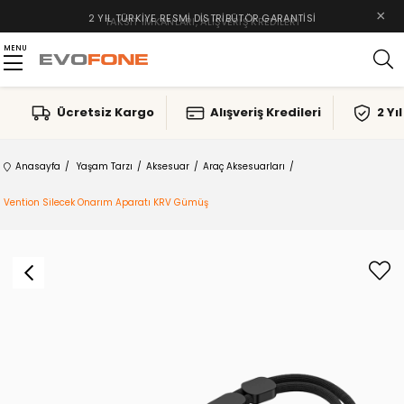
×
TAKSIT İMKANLARI, ALIŞVERIŞ KREDILERI
MENU
Ücretsiz Kargo
Alışveriş Kredileri
2 Yı
Anasayfa
Yaşam Tarzı
Aksesuar
Araç Aksesuarları
Vention Silecek Onarım Aparatı KRV Gümüş