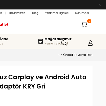
×
ız
Hakkımızda
Blog
Yatırımcı İlişkileri
Kurumsal
0
utlet
 İade
Mağazalarımız
de
Hemen ziyaret et
< < Önceki Sayfaya Dön
uz Carplay ve Android Auto
daptör KRY Gri