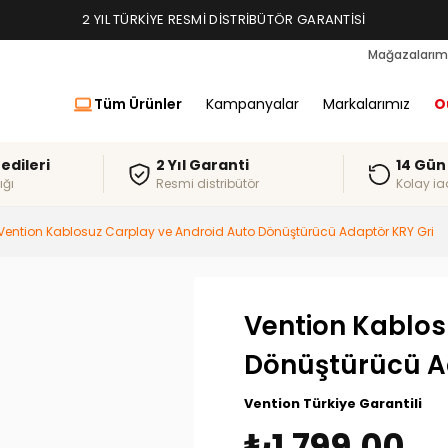
TAKSIT İMKANLARI, ALIŞVERIŞ KREDILERI
Mağazalarım
Tüm Ürünler
Kampanyalar
Markalarımız
O
redileri
2 Yıl Garanti
14 Gün
ığı
Resmi distribütör
Kolay ia
Vention Kablosuz Carplay ve Android Auto Dönüştürücü Adaptör KRY Gri
Vention Kablos
Dönüştürücü A
Vention Türkiye Garantili
₺1.799,00