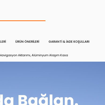
LERI
ÜRÜN ÖNERILERI
GARANTI & İADE KOŞULLARI
ve Navigasyon Aktarımı, Alüminyum Alaşım Kasa