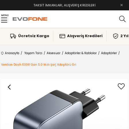
×
TAKSIT İMKANLARI, ALIŞVERIŞ KREDILERI
MENU
Ücretsiz Kargo
Alışveriş Kredileri
2 Yı
Anasayfa
Yaşam Tarzı
Aksesuar
Adaptörler & Kablolar
Adaptörler
Vention Dash 100W Gan 5.0 Hızlı Şarj Adaptörü Gri