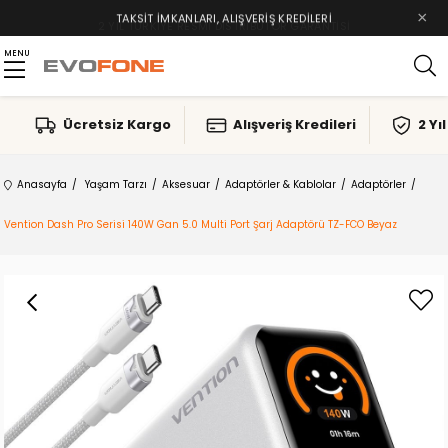
×
TAKSIT İMKANLARI, ALIŞVERIŞ KREDILERI
MENU
Ücretsiz Kargo
Alışveriş Kredileri
2 Yı
Anasayfa
Yaşam Tarzı
Aksesuar
Adaptörler & Kablolar
Adaptörler
Vention Dash Pro Serisi 140W Gan 5.0 Multi Port Şarj Adaptörü TZ-FCO Beyaz