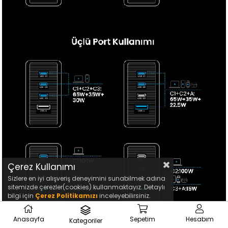
Çerez Kullanımı
Sizlere en iyi alışveriş deneyimini sunabilmek adına
sitemizde çerezler(cookies) kullanmaktayız. Detaylı
bilgi için
Çerez Politikamızı
inceleyebilirsiniz.
Anasayfa
Sepetim
Hesabım
Kategoriler
₺4.799,00
Sepete Ekle