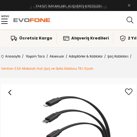
×
TAKSIT İMKANLARI, ALIŞVERIŞ KREDILERI
MENU
Ücretsiz Kargo
Alışveriş Kredileri
2 Yı
Anasayfa
Yaşam Tarzı
Aksesuar
Adaptörler & Kablolar
Şarj Kabloları
Vention 3.5A Makaralı Hızlı Şarj ve Data Kablosu TRJ Siyah