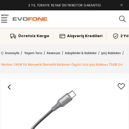
×
TAKSIT İMKANLARI, ALIŞVERIŞ KREDILERI
MENU
Ücretsiz Kargo
Alışveriş Kredileri
2 Yı
Anasayfa
Yaşam Tarzı
Aksesuar
Adaptörler & Kablolar
Şarj Kabloları
Vention 240W 5A Manyetik Otomatik Katlanan Örgülü Hızlı Şarj Kablosu TSABF Gri