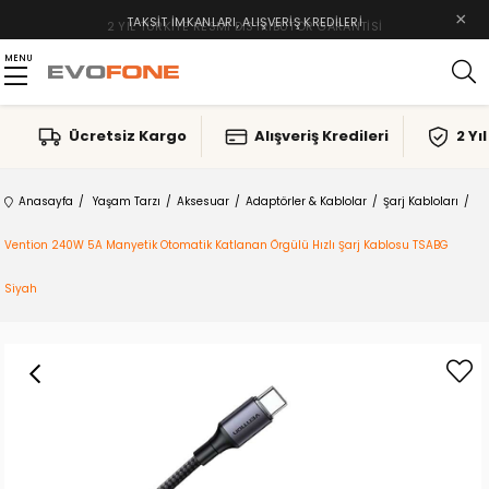
×
TAKSIT İMKANLARI, ALIŞVERIŞ KREDILERI
MENU
Ücretsiz Kargo
Alışveriş Kredileri
2 Yı
Anasayfa
Yaşam Tarzı
Aksesuar
Adaptörler & Kablolar
Şarj Kabloları
Vention 240W 5A Manyetik Otomatik Katlanan Örgülü Hızlı Şarj Kablosu TSABG
Siyah