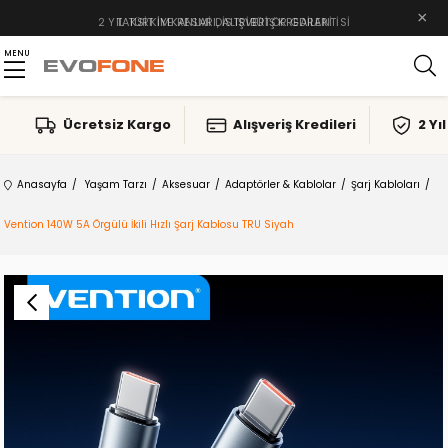
×
TAKSIT İMKANLARI, ALIŞVERIŞ KREDILERI
MENU
Ücretsiz Kargo
Alışveriş Kredileri
2 Yı
Anasayfa
Yaşam Tarzı
Aksesuar
Adaptörler & Kablolar
Şarj Kabloları
Vention 140W 5A Örgülü İkili Hızlı Şarj Kablosu TRU Siyah