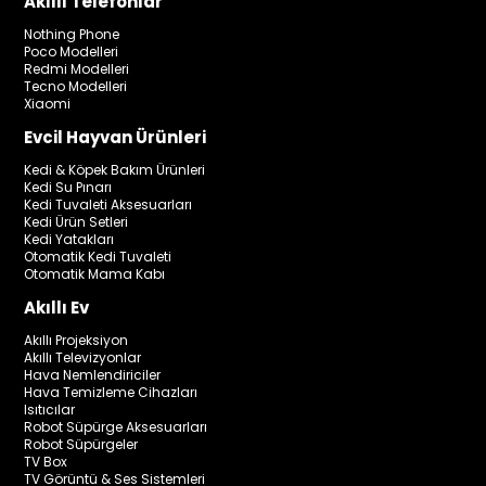
Akıllı Telefonlar
Nothing Phone
Poco Modelleri
Redmi Modelleri
Tecno Modelleri
Xiaomi
Evcil Hayvan Ürünleri
Kedi & Köpek Bakım Ürünleri
Kedi Su Pınarı
Kedi Tuvaleti Aksesuarları
Kedi Ürün Setleri
Kedi Yatakları
Otomatik Kedi Tuvaleti
Otomatik Mama Kabı
Akıllı Ev
Akıllı Projeksiyon
Akıllı Televizyonlar
Hava Nemlendiriciler
Hava Temizleme Cihazları
Isıtıcılar
Robot Süpürge Aksesuarları
Robot Süpürgeler
TV Box
TV Görüntü & Ses Sistemleri