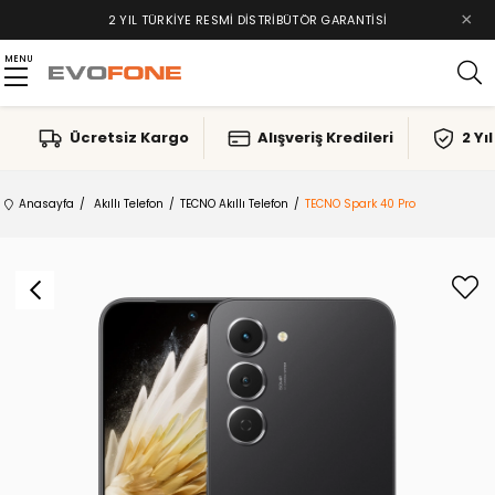
×
TAKSIT İMKANLARI, ALIŞVERIŞ KREDILERI
MENU
Ücretsiz Kargo
Alışveriş Kredileri
2 Yı
Anasayfa
Akıllı Telefon
TECNO Akıllı Telefon
TECNO Spark 40 Pro