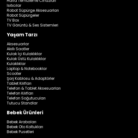
Hava Temizleme Cihazları
Isıtıcılar
Robot Süpürge Aksesuarları
Robot Süpürgeler
TV Box
TV Görüntü & Ses Sistemleri
Yaşam Tarzı
Aksesuarlar
Akıllı Saatler
Kulak İçi Kulaklıklar
Kulak Üstü Kulaklıklar
Kulaklıklar
Laptop & Notebooklar
Scooter
Şarj Kablosu & Adaptörler
Tablet Kılıfları
Telefon & Tablet Aksesuarları
Telefon Kılıfları
Telefon Soğutucuları
Tutucu Standlar
Bebek Ürünleri
Bebek Arabaları
Bebek Oto Koltukları
Bebek Pusetleri