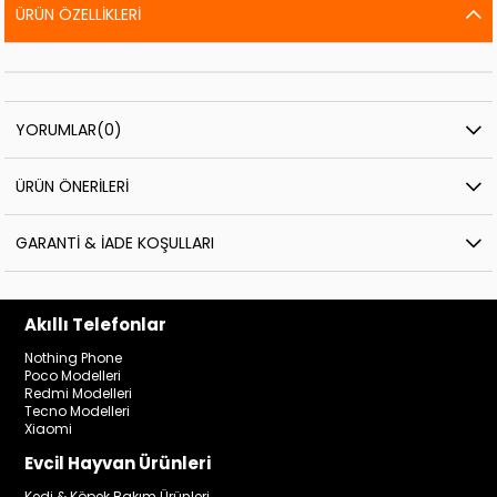
ÜRÜN ÖZELLIKLERI
YORUMLAR
(0)
ÜRÜN ÖNERILERI
GARANTI & İADE KOŞULLARI
Akıllı Telefonlar
Nothing Phone
Poco Modelleri
Redmi Modelleri
Tecno Modelleri
Xiaomi
Evcil Hayvan Ürünleri
Kedi & Köpek Bakım Ürünleri