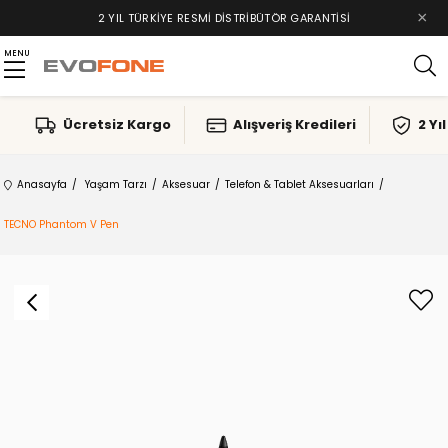
×
2 YIL TÜRKIYE RESMI DISTRIBÜTÖR GARANTISI
MENU
Ücretsiz Kargo
Alışveriş Kredileri
2 Yı
Anasayfa
Yaşam Tarzı
Aksesuar
Telefon & Tablet Aksesuarları
TECNO Phantom V Pen