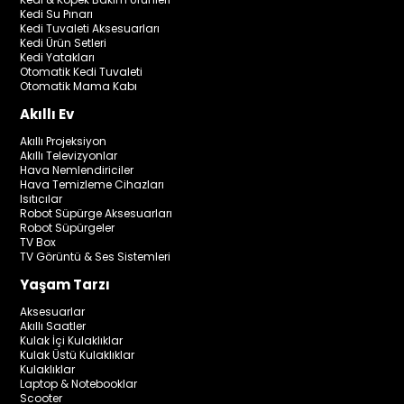
Kedi Su Pınarı
Kedi Tuvaleti Aksesuarları
Kedi Ürün Setleri
Kedi Yatakları
Otomatik Kedi Tuvaleti
Otomatik Mama Kabı
Akıllı Ev
Akıllı Projeksiyon
Akıllı Televizyonlar
Hava Nemlendiriciler
Hava Temizleme Cihazları
Isıtıcılar
Robot Süpürge Aksesuarları
Robot Süpürgeler
TV Box
TV Görüntü & Ses Sistemleri
Yaşam Tarzı
Aksesuarlar
Akıllı Saatler
Kulak İçi Kulaklıklar
Kulak Üstü Kulaklıklar
Kulaklıklar
Laptop & Notebooklar
Scooter