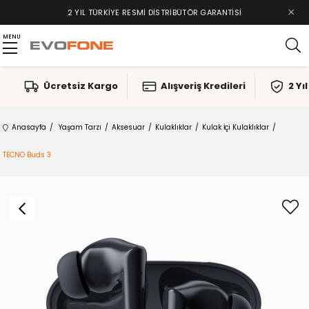
×
2 YIL TÜRKIYE RESMI DISTRIBÜTÖR GARANTISI
MENU
Ücretsiz Kargo
Alışveriş Kredileri
2 Yı
Anasayfa
Yaşam Tarzı
Aksesuar
Kulaklıklar
Kulak İçi Kulaklıklar
TECNO Buds 3