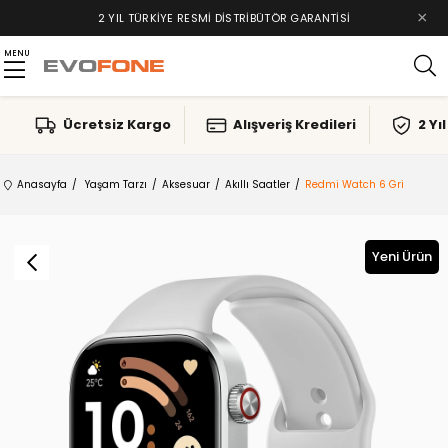
×
2 YIL TÜRKIYE RESMI DISTRIBÜTÖR GARANTISI
MENU
Ücretsiz Kargo
Alışveriş Kredileri
2 Yı
Anasayfa
Yaşam Tarzı
Aksesuar
Akıllı Saatler
Redmi Watch 6 Gri
Yeni Ürün