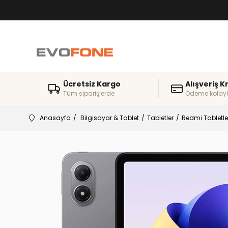
Ücretsiz Kargo
Alışveriş K
Tüm siparişlerde
Ödeme kolayl
Anasayfa
Bilgisayar & Tablet
Tabletler
Redmi Tabletle