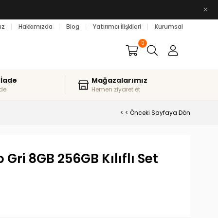
×
ız
Hakkımızda
Blog
Yatırımcı İlişkileri
Kurumsal
0
 İade
Mağazalarımız
de
Hemen ziyaret et
< < Önceki Sayfaya Dön
 Gri 8GB 256GB Kılıflı Set