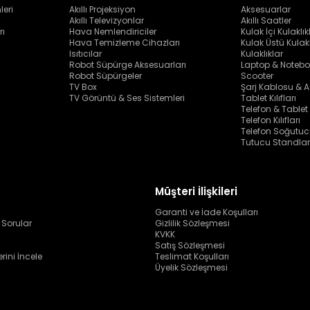
leri
Akıllı Projeksiyon
Aksesuarlar
Akıllı Televizyonlar
Akıllı Saatler
rı
Hava Nemlendiriciler
Kulak İçi Kulaklık
Hava Temizleme Cihazları
Kulak Üstü Kulakl
Isıtıcılar
Kulaklıklar
Robot Süpürge Aksesuarları
Laptop & Notebo
Robot Süpürgeler
Scooter
TV Box
Şarj Kablosu & A
TV Görüntü & Ses Sistemleri
Tablet Kılıfları
Telefon & Tablet
Telefon Kılıfları
Telefon Soğutuc
Tutucu Standlar
Müşteri İlişkileri
Garanti ve İade Koşulları
 Sorular
Gizlilik Sözleşmesi
KVKK
Satış Sözleşmesi
erini İncele
Teslimat Koşulları
Üyelik Sözleşmesi