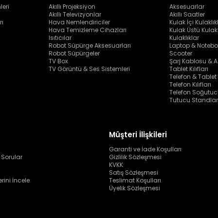
leri
Akıllı Projeksiyon
Aksesuarlar
Akıllı Televizyonlar
Akıllı Saatler
rı
Hava Nemlendiriciler
Kulak İçi Kulaklık
Hava Temizleme Cihazları
Kulak Üstü Kulakl
Isıtıcılar
Kulaklıklar
Robot Süpürge Aksesuarları
Laptop & Notebo
Robot Süpürgeler
Scooter
TV Box
Şarj Kablosu & A
TV Görüntü & Ses Sistemleri
Tablet Kılıfları
Telefon & Tablet
Telefon Kılıfları
Telefon Soğutuc
Tutucu Standlar
Müşteri İlişkileri
Garanti ve İade Koşulları
 Sorular
Gizlilik Sözleşmesi
KVKK
Satış Sözleşmesi
erini İncele
Teslimat Koşulları
Üyelik Sözleşmesi