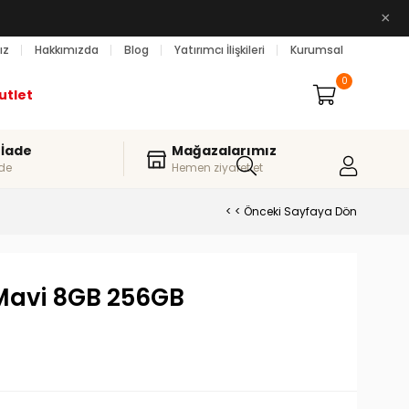
×
ız
Hakkımızda
Blog
Yatırımcı İlişkileri
Kurumsal
0
utlet
 İade
Mağazalarımız
de
Hemen ziyaret et
< < Önceki Sayfaya Dön
Mavi 8GB 256GB