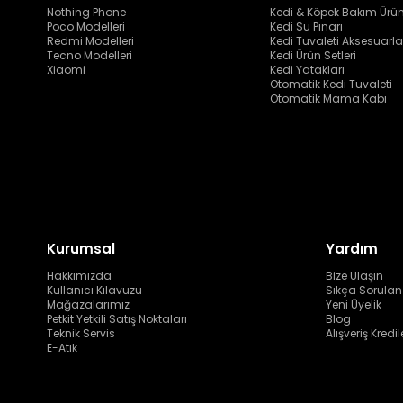
Nothing Phone
Kedi & Köpek Bakım Ürün
Poco Modelleri
Kedi Su Pınarı
Redmi Modelleri
Kedi Tuvaleti Aksesuarla
Tecno Modelleri
Kedi Ürün Setleri
Xiaomi
Kedi Yatakları
Otomatik Kedi Tuvaleti
Otomatik Mama Kabı
Kurumsal
Yardım
Hakkımızda
Bize Ulaşın
Kullanıcı Kılavuzu
Sıkça Sorulan
Mağazalarımız
Yeni Üyelik
Petkit Yetkili Satış Noktaları
Blog
Teknik Servis
Alışveriş Kredil
E-Atık