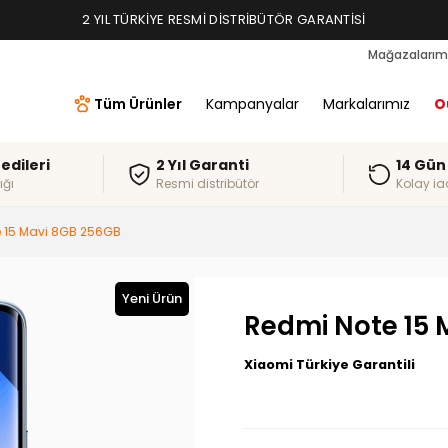
2 YIL TÜRKIYE RESMI DISTRIBÜTÖR GARANTISI
Mağazalarım
Tüm Ürünler
Kampanyalar
Markalarımız
O
redileri
2 Yıl Garanti
14 Gün
ığı
Resmi distribütör
Kolay ia
 15 Mavi 8GB 256GB
Yeni Ürün
Redmi Note 15 
Xiaomi Türkiye Garantili