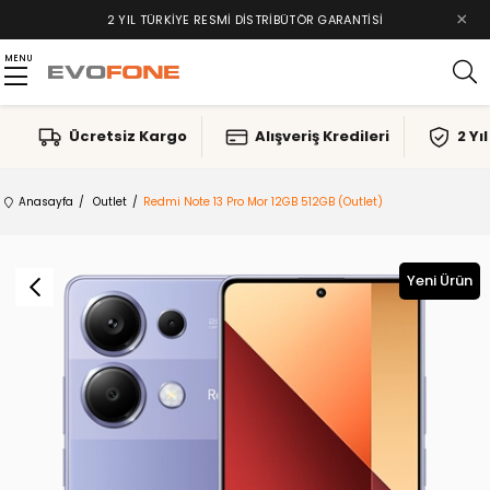
×
TAKSIT İMKANLARI, ALIŞVERIŞ KREDILERI
MENU
Ücretsiz Kargo
Alışveriş Kredileri
2 Yı
Anasayfa
Outlet
Redmi Note 13 Pro Mor 12GB 512GB (Outlet)
Yeni Ürün