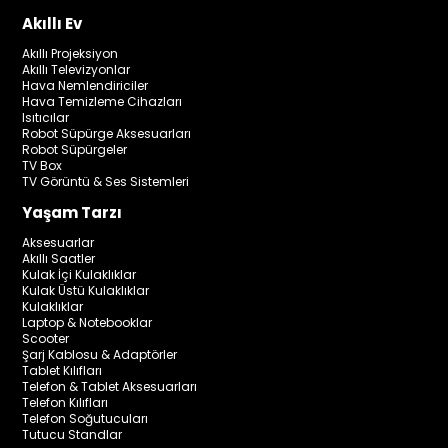
Akıllı Ev
Akıllı Projeksiyon
Akıllı Televizyonlar
Hava Nemlendiriciler
Hava Temizleme Cihazları
Isıtıcılar
Robot Süpürge Aksesuarları
Robot Süpürgeler
TV Box
TV Görüntü & Ses Sistemleri
Yaşam Tarzı
Aksesuarlar
Akıllı Saatler
Kulak İçi Kulaklıklar
Kulak Üstü Kulaklıklar
Kulaklıklar
Laptop & Notebooklar
Scooter
Şarj Kablosu & Adaptörler
Tablet Kılıfları
Telefon & Tablet Aksesuarları
Telefon Kılıfları
Telefon Soğutucuları
Tutucu Standlar