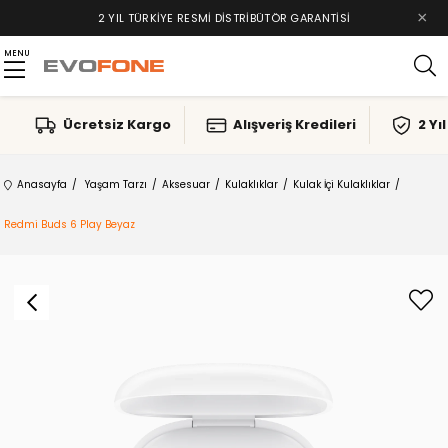
×
2 YIL TÜRKIYE RESMI DISTRIBÜTÖR GARANTISI
MENU
Ücretsiz Kargo
Alışveriş Kredileri
2 Yı
Anasayfa
Yaşam Tarzı
Aksesuar
Kulaklıklar
Kulak İçi Kulaklıklar
Redmi Buds 6 Play Beyaz