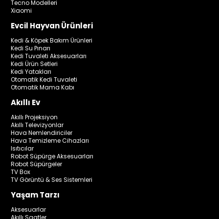
Tecno Modelleri
Xiaomi
Evcil Hayvan Ürünleri
Kedi & Köpek Bakım Ürünleri
Kedi Su Pınarı
Kedi Tuvaleti Aksesuarları
Kedi Ürün Setleri
Kedi Yatakları
Otomatik Kedi Tuvaleti
Otomatik Mama Kabı
Akıllı Ev
Akıllı Projeksiyon
Akıllı Televizyonlar
Hava Nemlendiriciler
Hava Temizleme Cihazları
Isıtıcılar
Robot Süpürge Aksesuarları
Robot Süpürgeler
TV Box
TV Görüntü & Ses Sistemleri
Yaşam Tarzı
Aksesuarlar
Akıllı Saatler