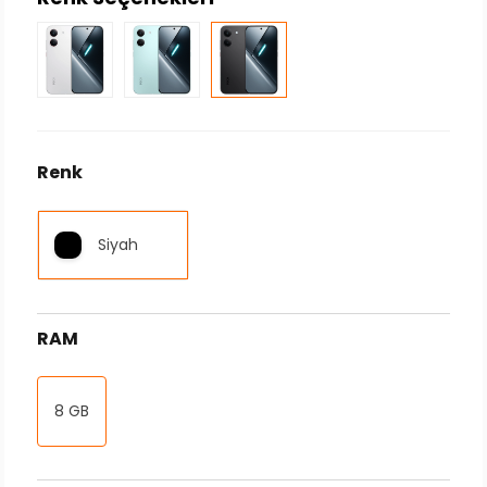
Renk
Siyah
RAM
8 GB