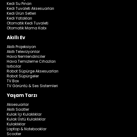
Kedi Su Pınarı
Kedi Tuvaleti Aksesuarları
Kedi Ürün Setleri
Kedi Yatakları
Otomatik Kedi Tuvaleti
Otomatik Mama Kabı
Akıllı Ev
Akıllı Projeksiyon
Akıllı Televizyonlar
Hava Nemlendiriciler
Hava Temizleme Cihazları
Isıtıcılar
Robot Süpürge Aksesuarları
Robot Süpürgeler
TV Box
TV Görüntü & Ses Sistemleri
Yaşam Tarzı
Aksesuarlar
Akıllı Saatler
Kulak İçi Kulaklıklar
Kulak Üstü Kulaklıklar
Kulaklıklar
Laptop & Notebooklar
Scooter