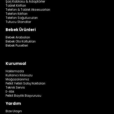
Şarj Kablosu & Adaptörler
Tablet Kılıfları
Telefon & Tablet Aksesuarları
Telefon Kılıfları
Telefon Soğutucuları
Tutucu Standlar
Bebek Ürünleri
Bebek Arabaları
Bebek Oto Koltukları
Bebek Pusetleri
Kurumsal
Hakkımızda
Kullanıcı Kılavuzu
Mağazalarımız
Petkit Yetkili Satış Noktaları
Teknik Servis
E-Atık
Petkit Bayilik Başvurusu
Yardım
Bize Ulaşın