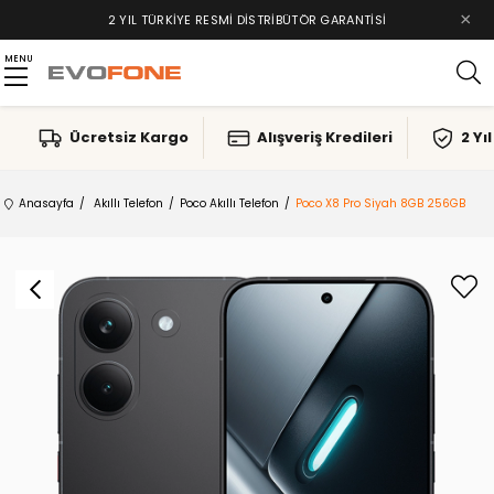
×
2 YIL TÜRKIYE RESMI DISTRIBÜTÖR GARANTISI
MENU
Ücretsiz Kargo
Alışveriş Kredileri
2 Yı
Anasayfa
Akıllı Telefon
Poco Akıllı Telefon
Poco X8 Pro Siyah 8GB 256GB