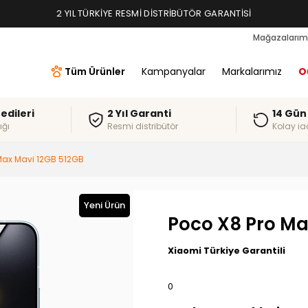
2 YIL TÜRKIYE RESMI DISTRIBÜTÖR GARANTISI
Mağazalarım
Tüm Ürünler
Kampanyalar
Markalarımız
O
redileri
2 Yıl Garanti
14 Gün
ığı
Resmi distribütör
Kolay ia
Max Mavi 12GB 512GB
Yeni Ürün
Poco X8 Pro Ma
Xiaomi Türkiye Garantili
0