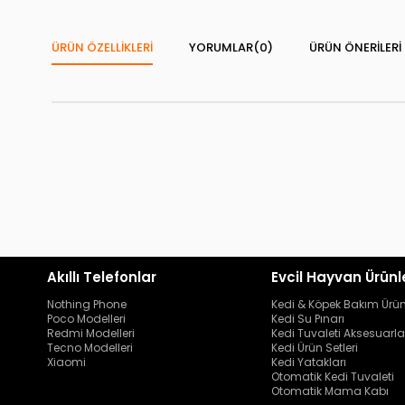
ÜRÜN ÖZELLIKLERI
YORUMLAR
(0)
ÜRÜN ÖNERILERI
Akıllı Telefonlar
Evcil Hayvan Ürünl
Nothing Phone
Kedi & Köpek Bakım Ürün
Poco Modelleri
Kedi Su Pınarı
Redmi Modelleri
Kedi Tuvaleti Aksesuarla
Tecno Modelleri
Kedi Ürün Setleri
Xiaomi
Kedi Yatakları
Otomatik Kedi Tuvaleti
Otomatik Mama Kabı