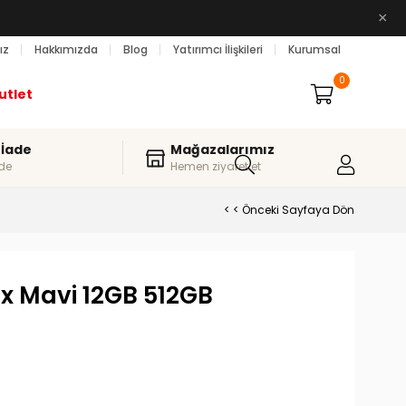
×
ız
Hakkımızda
Blog
Yatırımcı İlişkileri
Kurumsal
0
utlet
 İade
Mağazalarımız
de
Hemen ziyaret et
< < Önceki Sayfaya Dön
x Mavi 12GB 512GB