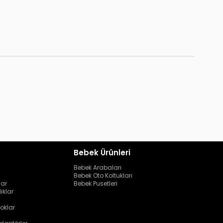
Bebek Ürünleri
Bebek Arabaları
Bebek Oto Koltukları
lar
Bebek Pusetleri
ıklar
oklar