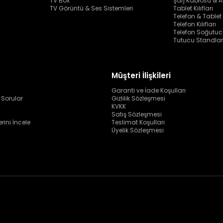
TV Box
Şarj Kablosu & A
TV Görüntü & Ses Sistemleri
Tablet Kılıfları
Telefon & Tablet
Telefon Kılıfları
Telefon Soğutuc
Tutucu Standlar
Müşteri İlişkileri
Garanti ve İade Koşulları
 Sorular
Gizlilik Sözleşmesi
KVKK
Satış Sözleşmesi
erini İncele
Teslimat Koşulları
Üyelik Sözleşmesi