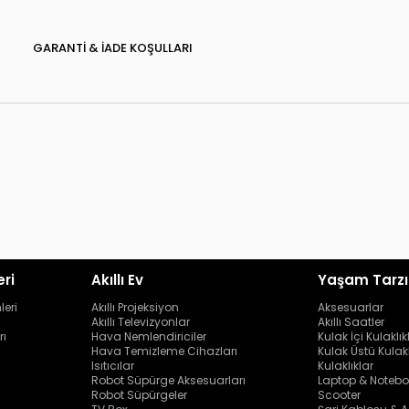
GARANTI & İADE KOŞULLARI
eri
Akıllı Ev
Yaşam Tarzı
leri
Akıllı Projeksiyon
Aksesuarlar
Akıllı Televizyonlar
Akıllı Saatler
rı
Hava Nemlendiriciler
Kulak İçi Kulaklık
Hava Temizleme Cihazları
Kulak Üstü Kulakl
Isıtıcılar
Kulaklıklar
Robot Süpürge Aksesuarları
Laptop & Notebo
Robot Süpürgeler
Scooter