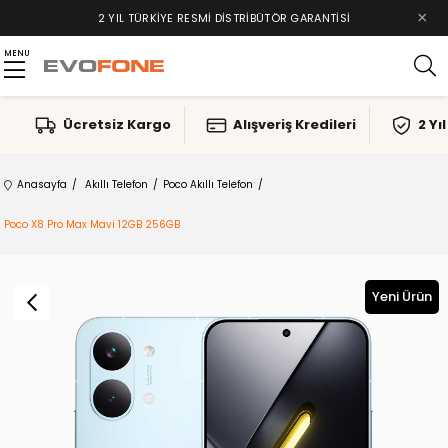
×
2 YIL TÜRKIYE RESMI DISTRIBÜTÖR GARANTISI
MENU
Ücretsiz Kargo
Alışveriş Kredileri
2 Yı
Anasayfa
Akıllı Telefon
Poco Akıllı Telefon
Poco X8 Pro Max Mavi 12GB 256GB
Yeni Ürün