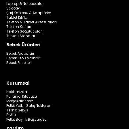
Laptop & Notebooklar
Scooter
Şarj Kablosu & Adaptörler
Tablet Kılıfları
Telefon & Tablet Aksesuarları
Telefon Kılıfları
Telefon Soğutucuları
Tutucu Standlar
Bebek Ürünleri
Bebek Arabaları
Bebek Oto Koltukları
Bebek Pusetleri
Kurumsal
Hakkımızda
Kullanıcı Kılavuzu
Mağazalarımız
Petkit Yetkili Satış Noktaları
Teknik Servis
E-Atık
Petkit Bayilik Başvurusu
Yardım