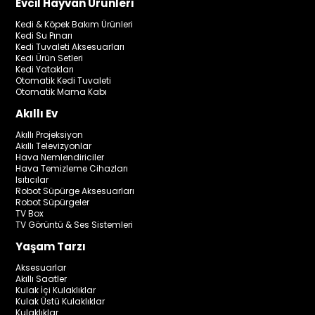
Evcil Hayvan Ürünleri
Kedi & Köpek Bakım Ürünleri
Kedi Su Pınarı
Kedi Tuvaleti Aksesuarları
Kedi Ürün Setleri
Kedi Yatakları
Otomatik Kedi Tuvaleti
Otomatik Mama Kabı
Akıllı Ev
Akıllı Projeksiyon
Akıllı Televizyonlar
Hava Nemlendiriciler
Hava Temizleme Cihazları
Isıtıcılar
Robot Süpürge Aksesuarları
Robot Süpürgeler
TV Box
TV Görüntü & Ses Sistemleri
Yaşam Tarzı
Aksesuarlar
Akıllı Saatler
Kulak İçi Kulaklıklar
Kulak Üstü Kulaklıklar
Kulaklıklar