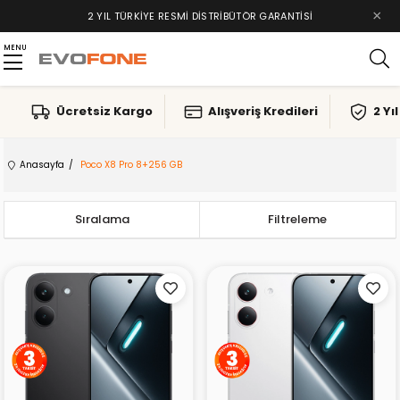
×
2 YIL TÜRKIYE RESMI DISTRIBÜTÖR GARANTISI
MENU
Ücretsiz Kargo
Alışveriş Kredileri
2 Yı
Anasayfa
Poco X8 Pro 8+256 GB
Sıralama
Filtreleme