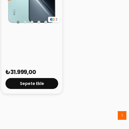
2
Poco X8 Pro Yeşil 8GB
256GB
₺31.999,00
Sepete Ekle
1