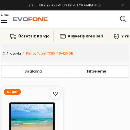
×
2 YIL TÜRKIYE RESMI DISTRIBÜTÖR GARANTISI
MENU
Ücretsiz Kargo
Alışveriş Kredileri
2 Yı
Anasayfa
Philips Tablet T7310 11" 8+128 GB
Sıralama
Filtreleme
Süper