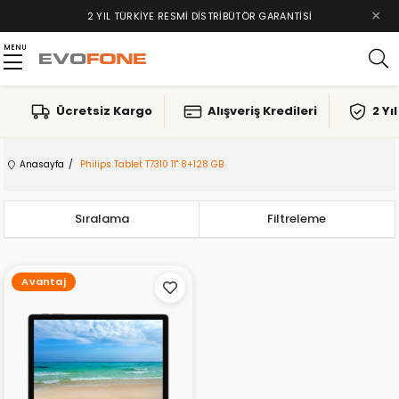
×
2 YIL TÜRKIYE RESMI DISTRIBÜTÖR GARANTISI
MENU
Ücretsiz Kargo
Alışveriş Kredileri
2 Yı
Anasayfa
Philips Tablet T7310 11" 8+128 GB
Sıralama
Filtreleme
Avantaj