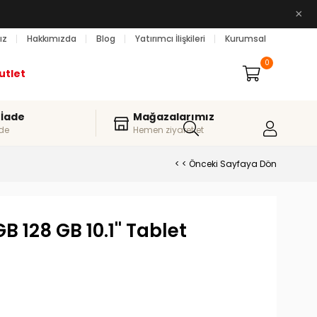
×
ız
Hakkımızda
Blog
Yatırımcı İlişkileri
Kurumsal
0
utlet
 İade
Mağazalarımız
de
Hemen ziyaret et
< < Önceki Sayfaya Dön
B 128 GB 10.1'' Tablet