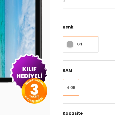
0
Renk
Gri
RAM
4 GB
Kapasite