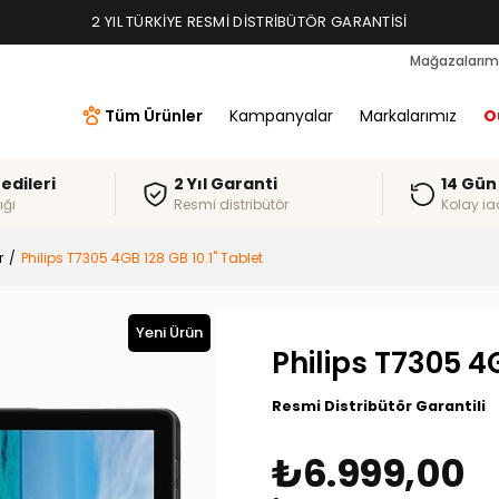
TAKSIT İMKANLARI, ALIŞVERIŞ KREDILERI
Mağazalarım
Tüm Ürünler
Kampanyalar
Markalarımız
O
redileri
2 Yıl Garanti
14 Gün
ığı
Resmi distribütör
Kolay ia
r
Philips T7305 4GB 128 GB 10.1'' Tablet
Yeni Ürün
Philips T7305 4G
Resmi Distribütör Garantili
₺6.999,00