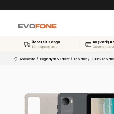
Ücretsiz Kargo
Alışveriş K
Tüm siparişlerde
Ödeme kolayl
Anasayfa
Bilgisayar & Tablet
Tabletler
PHILIPS Tabletle