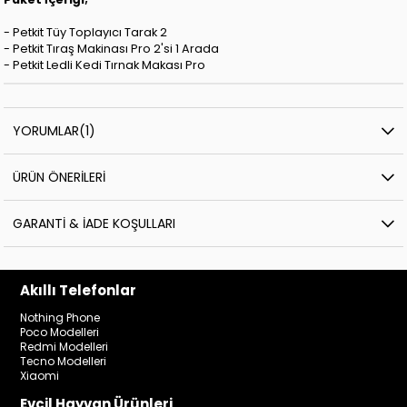
- Petkit Tüy Toplayıcı Tarak 2
- Petkit Tıraş Makinası Pro 2'si 1 Arada
- Petkit Ledli Kedi Tırnak Makası Pro
YORUMLAR
(1)
ÜRÜN ÖNERILERI
GARANTI & İADE KOŞULLARI
Akıllı Telefonlar
Nothing Phone
Poco Modelleri
Redmi Modelleri
Tecno Modelleri
Xiaomi
Evcil Hayvan Ürünleri