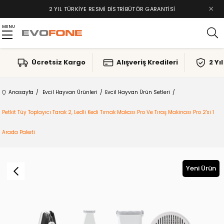
×
2 YIL TÜRKIYE RESMI DISTRIBÜTÖR GARANTISI
MENU
Ücretsiz Kargo
Alışveriş Kredileri
2 Yı
Anasayfa
Evcil Hayvan Ürünleri
Evcil Hayvan Ürün Setleri
Petkit Tüy Toplayıcı Tarak 2, Ledli Kedi Tırnak Makası Pro Ve Tıraş Makinası Pro 2'si 1
Arada Paketi
Yeni Ürün