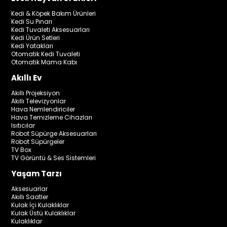
Kedi & Köpek Bakım Ürünleri
Kedi Su Pınarı
Kedi Tuvaleti Aksesuarları
Kedi Ürün Setleri
Kedi Yatakları
Otomatik Kedi Tuvaleti
Otomatik Mama Kabı
Akıllı Ev
Akıllı Projeksiyon
Akıllı Televizyonlar
Hava Nemlendiriciler
Hava Temizleme Cihazları
Isıtıcılar
Robot Süpürge Aksesuarları
Robot Süpürgeler
TV Box
TV Görüntü & Ses Sistemleri
Yaşam Tarzı
Aksesuarlar
Akıllı Saatler
Kulak İçi Kulaklıklar
Kulak Üstü Kulaklıklar
Kulaklıklar