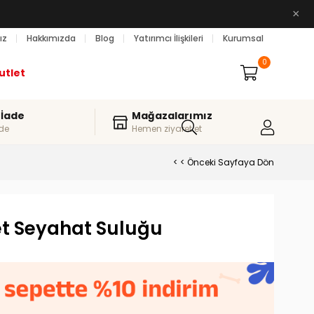
×
ız
Hakkımızda
Blog
Yatırımcı İlişkileri
Kurumsal
0
utlet
 İade
Mağazalarımız
de
Hemen ziyaret et
< < Önceki Sayfaya Dön
et Seyahat Suluğu