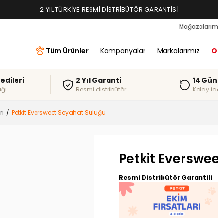
TAKSIT İMKANLARI, ALIŞVERIŞ KREDILERI
2 YIL TÜRKIYE RESMI DISTRIBÜTÖR GARANTISI
Mağazalarım
Tüm Ürünler
Kampanyalar
Markalarımız
O
redileri
2 Yıl Garanti
14 Gün
ığı
Resmi distribütör
Kolay ia
rı
Petkit Eversweet Seyahat Suluğu
Petkit Everswe
Resmi Distribütör Garantili