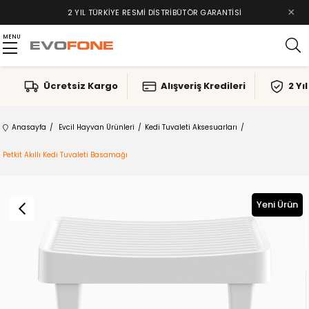
×
TAKSIT İMKANLARI, ALIŞVERIŞ KREDILERI
2 YIL TÜRKIYE RESMI DISTRIBÜTÖR GARANTISI
MENU
Ücretsiz Kargo
Alışveriş Kredileri
2 Yı
Anasayfa
Evcil Hayvan Ürünleri
Kedi Tuvaleti Aksesuarları
Petkit Akıllı Kedi Tuvaleti Basamağı
Yeni Ürün