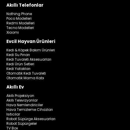
Akıllı Telefonlar
Nothing Phone
Poco Modelleri
Redmi Modelleri
Tecno Modelleri
Xiaomi
Evcil Hayvan Ürünleri
Kedi & Köpek Bakım Ürünleri
Kedi Su Pınarı
Kedi Tuvaleti Aksesuarları
Kedi Ürün Setleri
Kedi Yatakları
Otomatik Kedi Tuvaleti
Otomatik Mama Kabı
Akıllı Ev
Akıllı Projeksiyon
Akıllı Televizyonlar
Hava Nemlendiriciler
Hava Temizleme Cihazları
Isıtıcılar
Robot Süpürge Aksesuarları
Robot Süpürgeler
TV Box