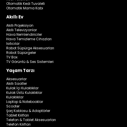
Otomatik Kedi Tuvaleti
Otomatik Mama Kabı
Akıllı Ev
Akıllı Projeksiyon
Akıllı Televizyonlar
Hava Nemlendiriciler
Hava Temizleme Cihazları
Isıtıcılar
Robot Süpürge Aksesuarları
Robot Süpürgeler
TV Box
TV Görüntü & Ses Sistemleri
Yaşam Tarzı
Aksesuarlar
Akıllı Saatler
Kulak İçi Kulaklıklar
Kulak Üstü Kulaklıklar
Kulaklıklar
Laptop & Notebooklar
Scooter
Şarj Kablosu & Adaptörler
Tablet Kılıfları
Telefon & Tablet Aksesuarları
Telefon Kılıfları