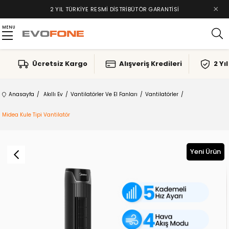
×
2 YIL TÜRKIYE RESMI DISTRIBÜTÖR GARANTISI
MENU
Ücretsiz Kargo
Alışveriş Kredileri
2 Yı
Anasayfa
Akıllı Ev
Vantilatörler Ve El Fanları
Vantilatörler
Midea Kule Tipi Vantilatör
Yeni Ürün