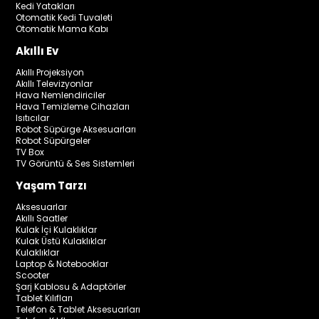
Kedi Yatakları
Otomatik Kedi Tuvaleti
Otomatik Mama Kabı
Akıllı Ev
Akıllı Projeksiyon
Akıllı Televizyonlar
Hava Nemlendiriciler
Hava Temizleme Cihazları
Isıtıcılar
Robot Süpürge Aksesuarları
Robot Süpürgeler
TV Box
TV Görüntü & Ses Sistemleri
Yaşam Tarzı
Aksesuarlar
Akıllı Saatler
Kulak İçi Kulaklıklar
Kulak Üstü Kulaklıklar
Kulaklıklar
Laptop & Notebooklar
Scooter
Şarj Kablosu & Adaptörler
Tablet Kılıfları
Telefon & Tablet Aksesuarları