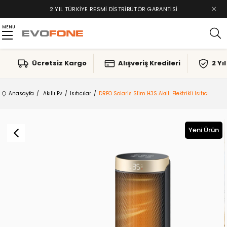
×
2 YIL TÜRKIYE RESMI DISTRIBÜTÖR GARANTISI
MENU
Ücretsiz Kargo
Alışveriş Kredileri
2 Yı
Anasayfa
Akıllı Ev
Isıtıcılar
DREO Solaris Slim H3S Akıllı Elektrikli Isıtıcı
Yeni Ürün