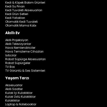
Kedi & Köpek Bakım Ürünleri
Kedi Su Pınarı
Kedi Tuvaleti Aksesuarları
Kedi Ürün Setleri
Kedi Yatakları
Otomatik Kedi Tuvaleti
Otomatik Mama Kabı
Akıllı Ev
Akıllı Projeksiyon
Akıllı Televizyonlar
Hava Nemlendiriciler
Hava Temizleme Cihazları
Isıtıcılar
Robot Süpürge Aksesuarları
Robot Süpürgeler
TV Box
TV Görüntü & Ses Sistemleri
Yaşam Tarzı
Aksesuarlar
Akıllı Saatler
Kulak İçi Kulaklıklar
Kulak Üstü Kulaklıklar
Kulaklıklar
Laptop & Notebooklar