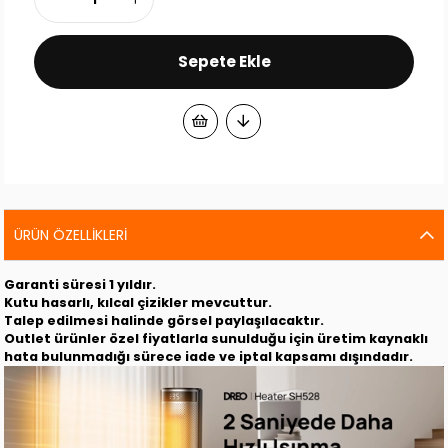
ÜRÜN ÖZELLIKLERI
Garanti süresi 1 yıldır.
Kutu hasarlı, kılcal çizikler mevcuttur.
Talep edilmesi halinde görsel paylaşılacaktır.
Outlet ürünler özel fiyatlarla sunulduğu için üretim kaynaklı
hata bulunmadığı sürece iade ve iptal kapsamı dışındadır.