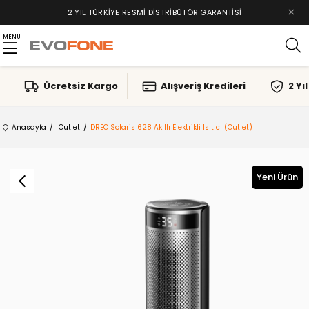
×
2 YIL TÜRKIYE RESMI DISTRIBÜTÖR GARANTISI
MENU
Ücretsiz Kargo
Alışveriş Kredileri
2 Yı
Anasayfa
Outlet
DREO Solaris 628 Akıllı Elektrikli Isıtıcı (Outlet)
Yeni Ürün