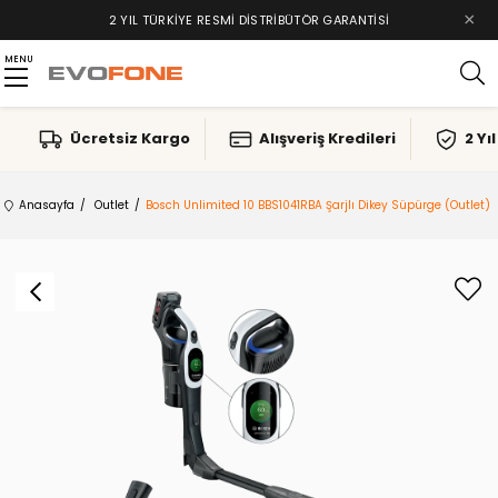
×
2 YIL TÜRKIYE RESMI DISTRIBÜTÖR GARANTISI
MENU
Ücretsiz Kargo
Alışveriş Kredileri
2 Yı
Anasayfa
Outlet
Bosch Unlimited 10 BBS1041RBA Şarjlı Dikey Süpürge (Outlet)