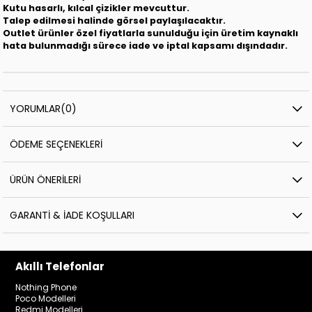
Kutu hasarlı, kılcal çizikler mevcuttur.
Talep edilmesi halinde görsel paylaşılacaktır.
Outlet ürünler özel fiyatlarla sunulduğu için üretim kaynaklı
hata bulunmadığı sürece iade ve iptal kapsamı dışındadır.
YORUMLAR
(0)
ÖDEME SEÇENEKLERI
ÜRÜN ÖNERILERI
GARANTI & İADE KOŞULLARI
Akıllı Telefonlar
Nothing Phone
Poco Modelleri
Redmi Modelleri