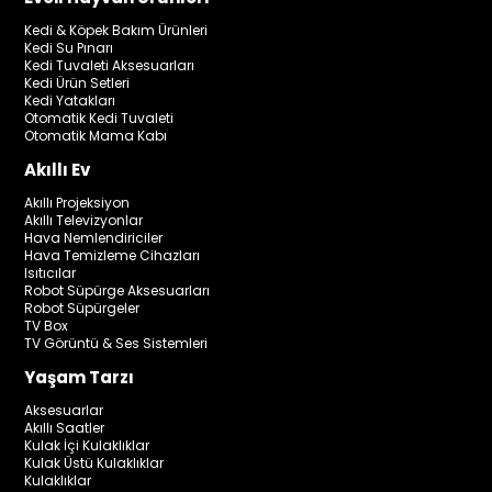
Kedi & Köpek Bakım Ürünleri
Kedi Su Pınarı
Kedi Tuvaleti Aksesuarları
Kedi Ürün Setleri
Kedi Yatakları
Otomatik Kedi Tuvaleti
Otomatik Mama Kabı
Akıllı Ev
Akıllı Projeksiyon
Akıllı Televizyonlar
Hava Nemlendiriciler
Hava Temizleme Cihazları
Isıtıcılar
Robot Süpürge Aksesuarları
Robot Süpürgeler
TV Box
TV Görüntü & Ses Sistemleri
Yaşam Tarzı
Aksesuarlar
Akıllı Saatler
Kulak İçi Kulaklıklar
Kulak Üstü Kulaklıklar
Kulaklıklar