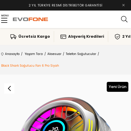
×
TAKSIT İMKANLARI, ALIŞVERIŞ KREDILERI
MENU
Ücretsiz Kargo
Alışveriş Kredileri
2 Yı
Anasayfa
Yaşam Tarzı
Aksesuar
Telefon Soğutucular
Black Shark Soğutucu Fan 6 Pro Siyah
Yeni Ürün